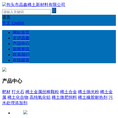
语言
中文
English
网站首页
走进晶鑫
产品中心
新闻资讯
联系我们
在线留言
产品中心
靶材
打火石
稀土金属丝棒颗粒
稀土合金
稀土抛光粉
稀土金
属
稀土化合物
高纯氧化铝
稀土微肥饲料
稀土橡胶耐热剂
污
水处理添加剂