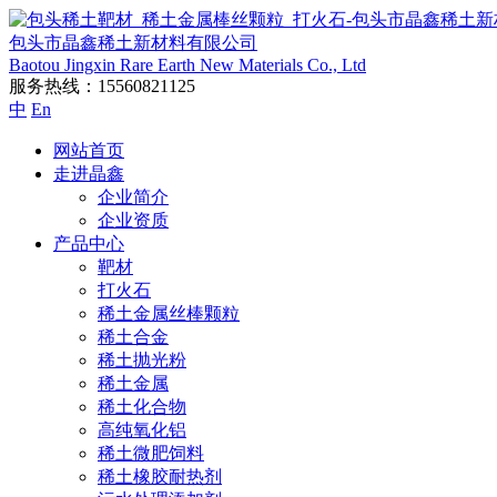
包头市晶鑫稀土新材料有限公司
Baotou Jingxin Rare Earth New Materials Co., Ltd
服务热线：
15560821125
中
En
网站首页
走进晶鑫
企业简介
企业资质
产品中心
靶材
打火石
稀土金属丝棒颗粒
稀土合金
稀土抛光粉
稀土金属
稀土化合物
高纯氧化铝
稀土微肥饲料
稀土橡胶耐热剂